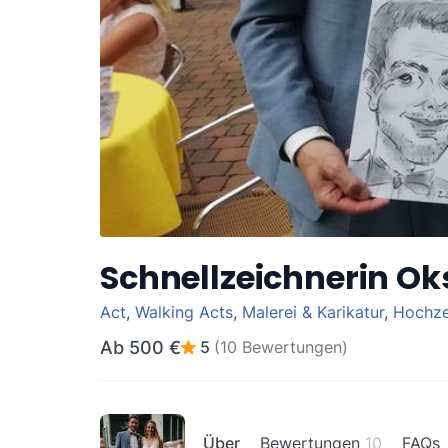
Schnellzeichnerin O
Act
,
Walking Acts
,
Malerei & Karikatur
,
Hochze
Ab
500 €
5
(10 Bewertungen)
Über
Bewertungen
10
FAQs