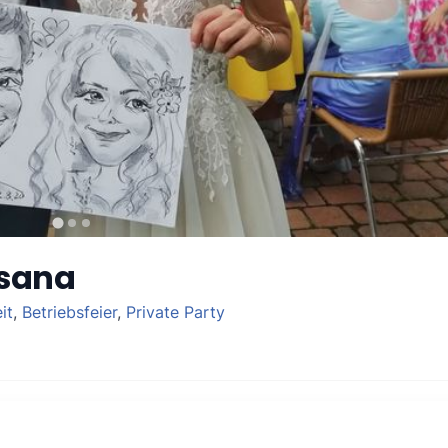
ksana
it
,
Betriebsfeier
,
Private Party