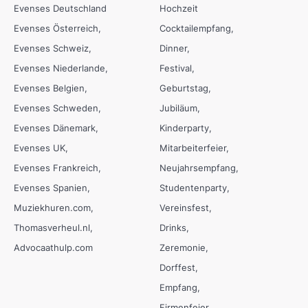
Evenses Deutschland
Hochzeit
Evenses Österreich
Cocktailempfang
Evenses Schweiz
Dinner
Evenses Niederlande
Festival
Evenses Belgien
Geburtstag
Evenses Schweden
Jubiläum
Evenses Dänemark
Kinderparty
Evenses UK
Mitarbeiterfeier
Evenses Frankreich
Neujahrsempfang
Evenses Spanien
Studentenparty
Muziekhuren.com
Vereinsfest
Thomasverheul.nl
Drinks
Advocaathulp.com
Zeremonie
Dorffest
Empfang
Firmenfeier