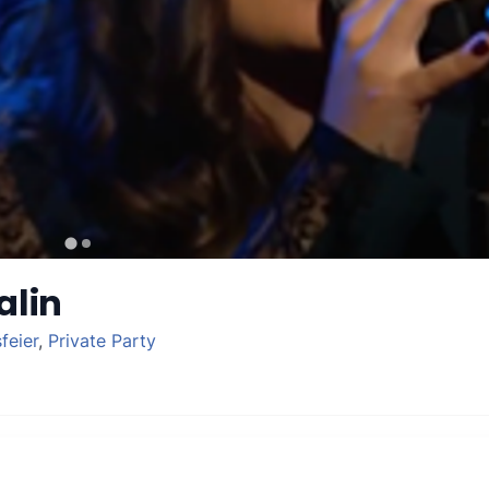
alin
feier
,
Private Party