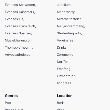
Evenses Schweden
Jubiläum
Evenses Dänemark
Kinderparty
Evenses UK
Mitarbeiterfeier
Evenses Frankreich
Neujahrsempfang
Evenses Spanien
Studentenparty
Muziekhuren.com
Vereinsfest
Thomasverheul.nl
Drinks
Advocaathulp.com
Zeremonie
Dorffest
Empfang
Firmenfeier
Kongress
Genres
Location
Pop
Berlin
Bossa Nova
Wien