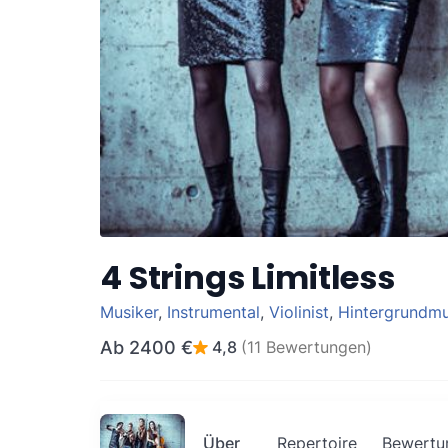
4 Strings Limitless
Musiker
,
Instrumental
,
Violinist
,
Hintergrundmu
Ab
2400 €
4,8
(11 Bewertungen)
Über
Repertoire
Bewertu