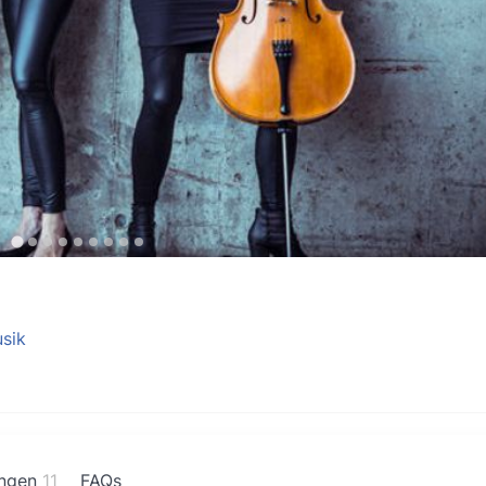
sik
ngen
11
FAQs