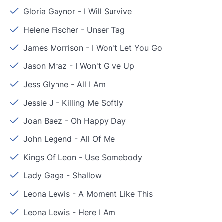
Gloria Gaynor
-
I Will Survive
Helene Fischer
-
Unser Tag
James Morrison
-
I Won't Let You Go
Jason Mraz
-
I Won't Give Up
Jess Glynne
-
All I Am
Jessie J
-
Killing Me Softly
Joan Baez
-
Oh Happy Day
John Legend
-
All Of Me
Kings Of Leon
-
Use Somebody
Lady Gaga
-
Shallow
Leona Lewis
-
A Moment Like This
Leona Lewis
-
Here I Am