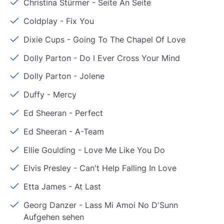
Christina Stürmer
-
Seite An Seite
Coldplay
-
Fix You
Dixie Cups
-
Going To The Chapel Of Love
Dolly Parton
-
Do I Ever Cross Your Mind
Dolly Parton
-
Jolene
Duffy
-
Mercy
Ed Sheeran
-
Perfect
Ed Sheeran
-
A-Team
Ellie Goulding
-
Love Me Like You Do
Elvis Presley
-
Can't Help Falling In Love
Etta James
-
At Last
Georg Danzer
-
Lass Mi Amoi No D'Sunn
Aufgehen sehen