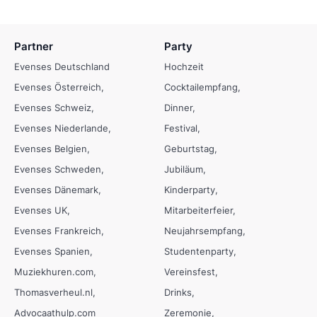
Partner
Party
Evenses Deutschland
Hochzeit
Evenses Österreich
Cocktailempfang
Evenses Schweiz
Dinner
Evenses Niederlande
Festival
Evenses Belgien
Geburtstag
Evenses Schweden
Jubiläum
Evenses Dänemark
Kinderparty
Evenses UK
Mitarbeiterfeier
Evenses Frankreich
Neujahrsempfang
Evenses Spanien
Studentenparty
Muziekhuren.com
Vereinsfest
Thomasverheul.nl
Drinks
Advocaathulp.com
Zeremonie