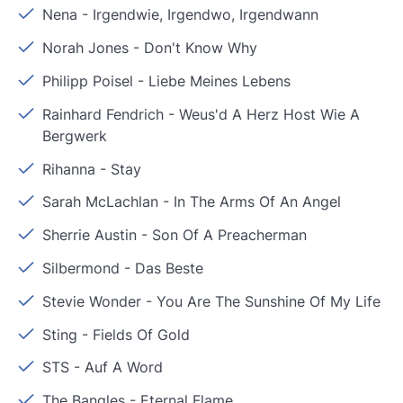
Nena
-
Irgendwie, Irgendwo, Irgendwann
Norah Jones
-
Don't Know Why
Philipp Poisel
-
Liebe Meines Lebens
Rainhard Fendrich
-
Weus'd A Herz Host Wie A
Bergwerk
Rihanna
-
Stay
Sarah McLachlan
-
In The Arms Of An Angel
Sherrie Austin
-
Son Of A Preacherman
Silbermond
-
Das Beste
Stevie Wonder
-
You Are The Sunshine Of My Life
Sting
-
Fields Of Gold
STS
-
Auf A Word
The Bangles
-
Eternal Flame