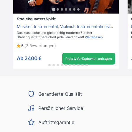
Streichquartett Spirit
Musiker
,
Instrumental
,
Violinist
,
Instrumentalmusik
,
Hintergr
Das klassische und gleichzeitig moderne Zürcher
Streichquartett bereichert jede Feierlichkeit!
Weiterlesen
5
(2 Bewertungen)
Ab
2400 €
Preis & Verfügbarkeit anfragen
Garantierte Qualität
Persönlicher Service
Auftrittsgarantie