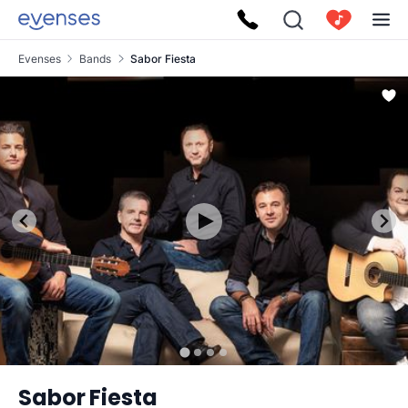
Evenses
Bands
Sabor Fiesta
Sabor Fiesta