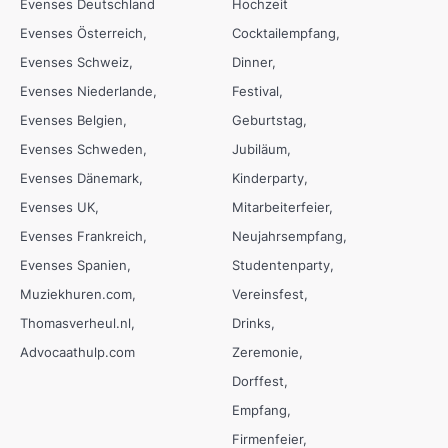
Evenses Deutschland
Hochzeit
Evenses Österreich
Cocktailempfang
Evenses Schweiz
Dinner
Evenses Niederlande
Festival
Evenses Belgien
Geburtstag
Evenses Schweden
Jubiläum
Evenses Dänemark
Kinderparty
Evenses UK
Mitarbeiterfeier
Evenses Frankreich
Neujahrsempfang
Evenses Spanien
Studentenparty
Muziekhuren.com
Vereinsfest
Thomasverheul.nl
Drinks
Advocaathulp.com
Zeremonie
Dorffest
Empfang
Firmenfeier