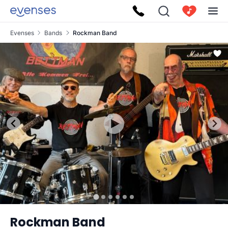
Evenses
Bands
Rockman Band
Rockman Band