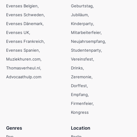
Evenses Belgien
Geburtstag
Evenses Schweden
Jubiläum
Evenses Dänemark
Kinderparty
Evenses UK
Mitarbeiterfeier
Evenses Frankreich
Neujahrsempfang
Evenses Spanien
Studentenparty
Muziekhuren.com
Vereinsfest
Thomasverheul.nl
Drinks
Advocaathulp.com
Zeremonie
Dorffest
Empfang
Firmenfeier
Kongress
Genres
Location
Pop
Berlin