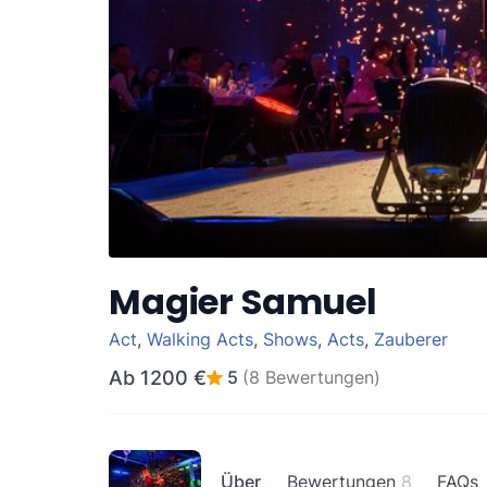
Magier Samuel
Act
,
Walking Acts
,
Shows
,
Acts
,
Zauberer
Ab
1200 €
5
(8 Bewertungen)
Über
Bewertungen
8
FAQs