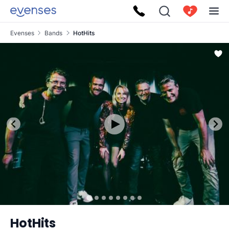
Evenses
Bands
HotHits
HotHits