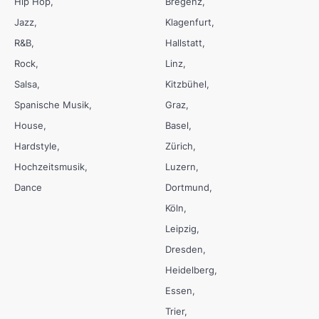
Hip Hop
Bregenz
Jazz
Klagenfurt
R&B
Hallstatt
Rock
Linz
Salsa
Kitzbühel
Spanische Musik
Graz
House
Basel
Hardstyle
Zürich
Hochzeitsmusik
Luzern
Dance
Dortmund
Köln
Leipzig
Dresden
Heidelberg
Essen
Trier