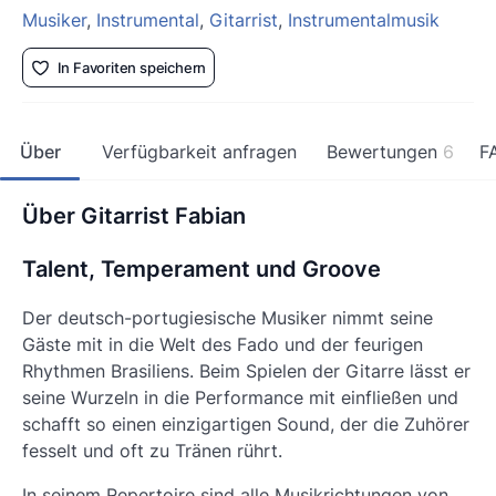
Musiker
,
Instrumental
,
Gitarrist
,
Instrumentalmusik
In Favoriten speichern
Über
Verfügbarkeit anfragen
Bewertungen
6
F
Über Gitarrist Fabian
Talent, Temperament und Groove
Der deutsch-portugiesische Musiker nimmt seine
Gäste mit in die Welt des Fado und der feurigen
Rhythmen Brasiliens. Beim Spielen der Gitarre lässt er
seine Wurzeln in die Performance mit einfließen und
schafft so einen einzigartigen Sound, der die Zuhörer
fesselt und oft zu Tränen rührt.
In seinem Repertoire sind alle Musikrichtungen von