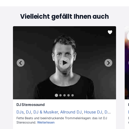
Vielleicht gefällt Ihnen auch
DJ Stereosound
DJs
,
DJ
,
DJ & Musiker
,
Allround DJ
,
House DJ
,
DJ & Perkussion
Fette Beats und beeindruckende Trommeleinlagen: das ist DJ
Stereosound.
Weiterlesen