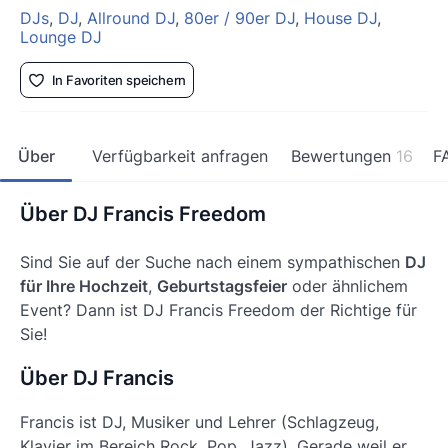
DJs
,
DJ
,
Allround DJ
,
80er / 90er DJ
,
House DJ
,
Lounge DJ
In Favoriten speichern
Über
Verfügbarkeit anfragen
Bewertungen
16
F
Über DJ Francis Freedom
Sind Sie auf der Suche nach einem sympathischen
DJ
für Ihre Hochzeit
,
Geburtstagsfeier
oder ähnlichem
Event? Dann ist DJ Francis Freedom der Richtige für
Sie!
Über DJ Francis
Francis ist DJ, Musiker und Lehrer (Schlagzeug,
Klavier im Bereich Rock. Pop, Jazz). Gerade weil er