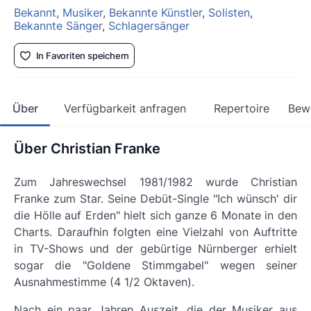
Bekannt
,
Musiker
,
Bekannte Künstler
,
Solisten
,
Bekannte Sänger
,
Schlagersänger
In Favoriten speichern
Über
Verfügbarkeit anfragen
Repertoire
Bew
Über Christian Franke
Zum Jahreswechsel 1981/1982 wurde Christian
Franke zum Star. Seine Debüt-Single
"Ich wünsch'
dir
die Hölle auf Erden" hielt sich ganze 6 Monate in den
Charts. Daraufhin folgten eine Vielzahl von Auftritte
in TV-Shows und der gebürtige Nürnberger erhielt
sogar die "Goldene Stimmgabel" wegen seiner
Ausnahmestimme (4 1/2 Oktaven).
Nach ein paar Jahren Auszeit, die der Musiker aus