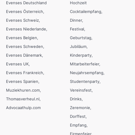
Evenses Deutschland
Hochzeit
Evenses Österreich
Cocktailempfang
Evenses Schweiz
Dinner
Evenses Niederlande
Festival
Evenses Belgien
Geburtstag
Evenses Schweden
Jubiläum
Evenses Dänemark
Kinderparty
Evenses UK
Mitarbeiterfeier
Evenses Frankreich
Neujahrsempfang
Evenses Spanien
Studentenparty
Muziekhuren.com
Vereinsfest
Thomasverheul.nl
Drinks
Advocaathulp.com
Zeremonie
Dorffest
Empfang
Firmenfeier