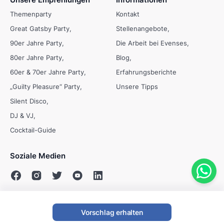
Themenparty
Kontakt
Great Gatsby Party
Stellenangebote
90er Jahre Party
Die Arbeit bei Evenses
80er Jahre Party
Blog
60er & 70er Jahre Party
Erfahrungsberichte
„Guilty Pleasure“ Party
Unsere Tipps
Silent Disco
DJ & VJ
Cocktail-Guide
Soziale Medien
Vorschlag erhalten
© Evenses 2009 - 2026