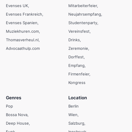
Evenses UK
Mitarbeiterfeier
Evenses Frankreich
Neujahrsempfang
Evenses Spanien
Studentenparty
Muziekhuren.com
Vereinsfest
Thomasverheul.nl
Drinks
Advocaathulp.com
Zeremonie
Dorffest
Empfang
Firmenfeier
Kongress
Genres
Location
Pop
Berlin
Bossa Nova
Wien
Deep House
Salzburg
Funk
Innsbruck