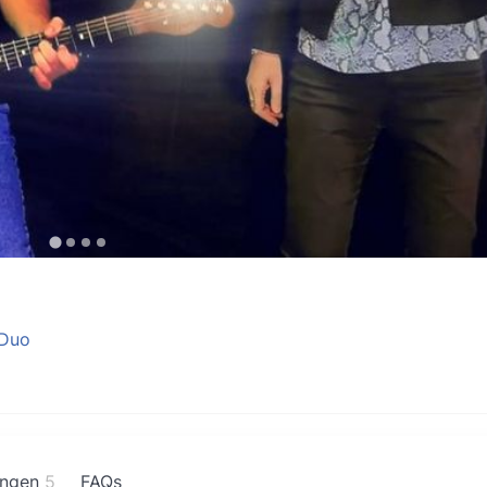
Duo
ngen
5
FAQs