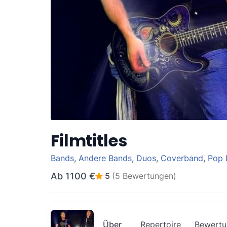
Filmtitles
Bands
,
Andere Bands
,
Duos
,
Coverband
,
Pop 
Ab
1100 €
5
(5 Bewertungen)
Über
Repertoire
Bewertu