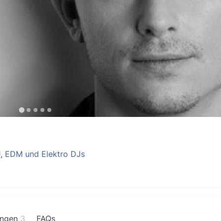
J
,
EDM und Elektro DJs
ngen
3
FAQs