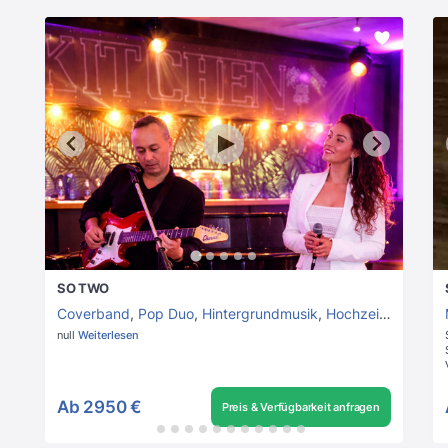
SO TWO
Coverband
,
Pop Duo
,
Hintergrundmusik
,
Hochzeitsband
null
Weiterlesen
Ab
2950 €
Preis & Verfügbarkeit anfragen