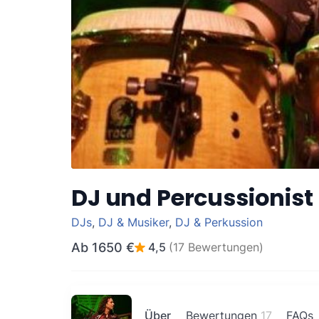
DJ und Percussionist
DJs
,
DJ & Musiker
,
DJ & Perkussion
Ab
1650 €
4,5
(17 Bewertungen)
Über
Bewertungen
17
FAQs