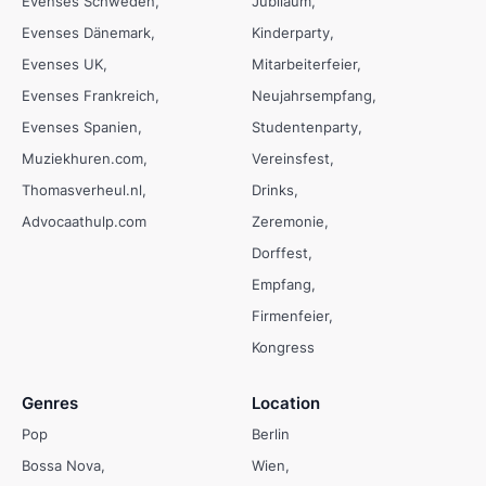
Evenses Schweden
Jubiläum
Evenses Dänemark
Kinderparty
Evenses UK
Mitarbeiterfeier
Evenses Frankreich
Neujahrsempfang
Evenses Spanien
Studentenparty
Muziekhuren.com
Vereinsfest
Thomasverheul.nl
Drinks
Advocaathulp.com
Zeremonie
Dorffest
Empfang
Firmenfeier
Kongress
Genres
Location
Pop
Berlin
Bossa Nova
Wien